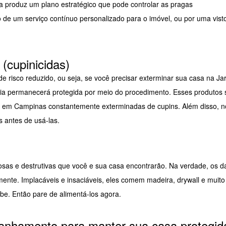
a produz um plano estratégico que pode controlar as pragas
 de um serviço contínuo personalizado para o imóvel, ou por uma visto
(cupinicidas)
e risco reduzido, ou seja, se você precisar exterminar sua casa na Ja
lia permanecerá protegida por meio do procedimento. Esses produtos 
 em Campinas constantemente exterminadas de cupins. Além disso, n
antes de usá-las.
sas e destrutivas que você e sua casa encontrarão. Na verdade, os 
ente. Implacáveis e insaciáveis, eles comem madeira, drywall e muito
be. Então pare de alimentá-los agora.
nhamento para manter sua casa protegid