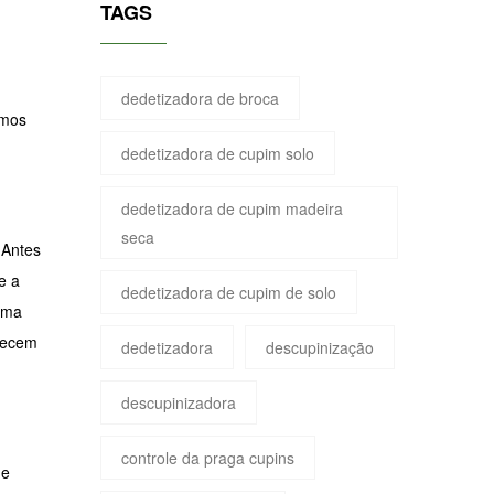
TAGS
dedetizadora de broca
emos
dedetizadora de cupim solo
dedetizadora de cupim madeira
seca
 Antes
e a
dedetizadora de cupim de solo
uma
nhecem
dedetizadora
descupinização
descupinizadora
controle da praga cupins
de