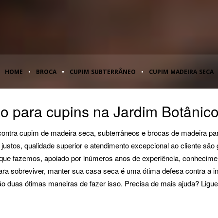
HOME
BROCA
CUPIM SUBTERRÂNEO
CUPIM MADEIRA SECA
o para cupins na Jardim Botâni
 contra cupim de madeira seca, subterrâneos e brocas de madeira pa
ustos, qualidade superior e atendimento excepcional ao cliente sã
 que fazemos, apoiado por inúmeros anos de experiência, conhecime
a sobreviver, manter sua casa seca é uma ótima defesa contra a inf
o duas ótimas maneiras de fazer isso. Precisa de mais ajuda? Ligue