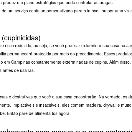
a produz um plano estratégico que pode controlar as pragas
 de um serviço contínuo personalizado para o imóvel, ou por uma visto
(cupinicidas)
e risco reduzido, ou seja, se você precisar exterminar sua casa na Ja
ília permanecerá protegida por meio do procedimento. Esses produto
o em Campinas constantemente exterminadas de cupins. Além disso, 
antes de usá-las.
sas e destrutivas que você e sua casa encontrarão. Na verdade, os 
ente. Implacáveis e insaciáveis, eles comem madeira, drywall e muito
be. Então pare de alimentá-los agora.
nhamento para manter sua casa protegid